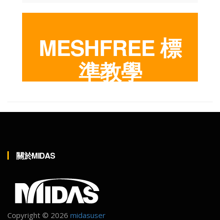
MESHFREE
標
準教學
關於MIDAS
Copyright ©
2026
midasuser