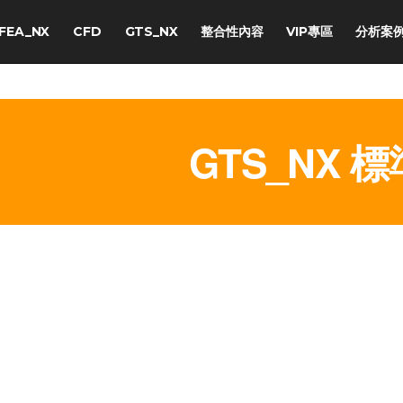
FEA_NX
CFD
GTS_NX
整合性內容
VIP專區
分析案
GTS_NX
標