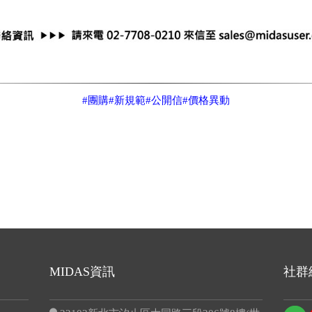
#團購
#新規範
#公開信
#價格異動
MIDAS資訊
社群