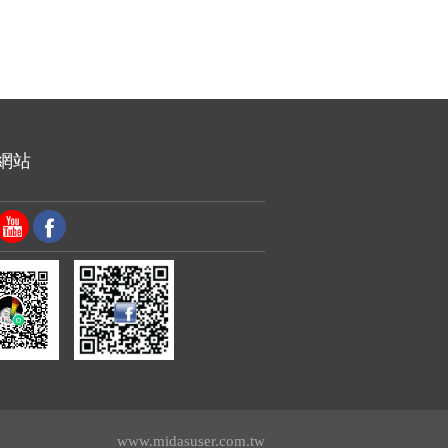
網站
www.midasuser.com.tw