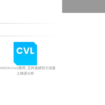
0260630-Civil應用_五跨連續預力混凝
土橋梁分析