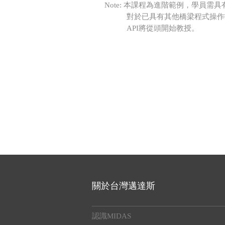
Note: 本課程為進階範例，學員需具有 
對於已具有其他橋梁程式操作技能的
API將從頭開始教授。
關於台灣邁達斯
認識MIDAS