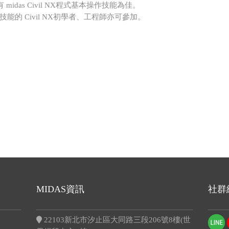
midas Civil NX程式基本操作技能為佳。
 Civil NX初學者、工程師亦可參加。
MIDAS資訊
社群
22103新北市汐止區大同路三段206號8樓(世