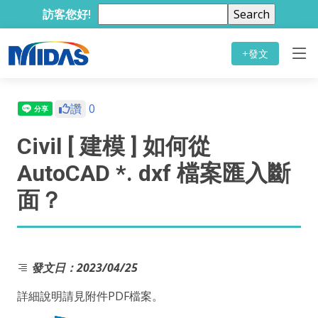
訪客您好!
+發文
讚
0
Civil [ 建模 ] 如何從
AutoCAD *. dxf 檔案匯入斷
面？
發文日：2023/04/25
詳細說明請見附件PDF檔案。